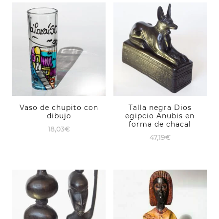
Vaso de chupito con
Talla negra Dios
dibujo
egipcio Anubis en
forma de chacal
18,03
€
47,19
€