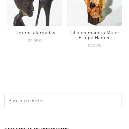
Figuras alargadas
Talla en madera Mujer
Etíope Hamer
22,99
€
117,37
€