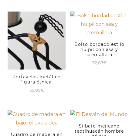
Bolso bordado estilo
huipil con asa y
cremallera
32,67
€
Portavelas metálico
figura étnica.
35,09
€
Silbato mejicano
teotihuacán hombre
Cuadro de madera en