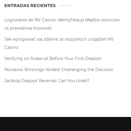
ENTRADAS RECIENTES
Logowanie do NV Casino: Identyfikacja błędów wzorców
vs prawdziwa losowość
Jak wylogować się zdalnie ze wszystkich urządzeń NV
Casino
Verifying on Stake-uk Before Your First Deposit
Nvcasino Winnings Voided: Challenging the Decision
Jacktop Deposit Reversal: Can You Undo?