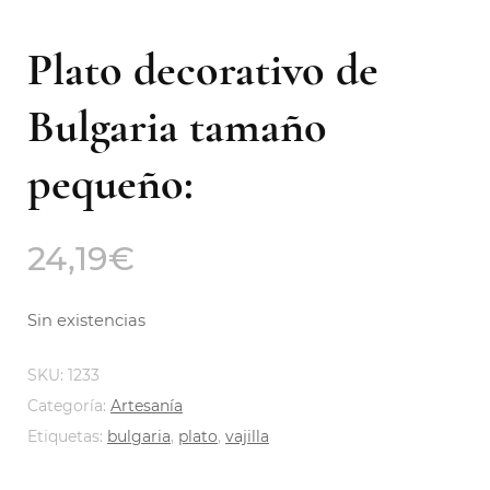
Plato decorativo de
Bulgaria tamaño
pequeño:
24,19
€
Sin existencias
SKU:
1233
Categoría:
Artesanía
Etiquetas:
bulgaria
,
plato
,
vajilla