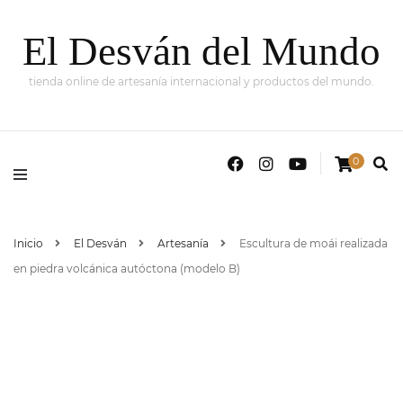
El Desván del Mundo
tienda online de artesanía internacional y productos del mundo.
0
Inicio
El Desván
Artesanía
Escultura de moái realizada
en piedra volcánica autóctona (modelo B)