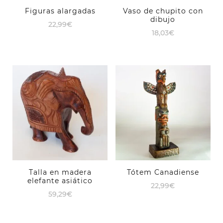
Figuras alargadas
Vaso de chupito con
dibujo
22,99
€
18,03
€
Talla en madera
Tótem Canadiense
elefante asiático
22,99
€
59,29
€