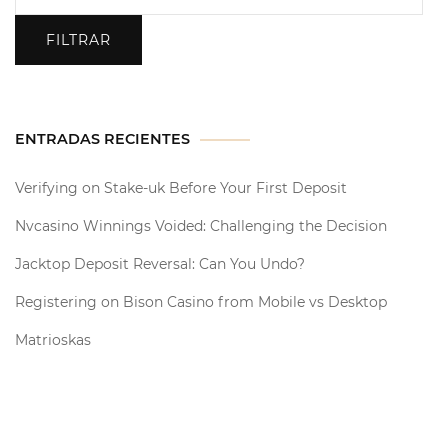
FILTRAR
ENTRADAS RECIENTES
Verifying on Stake-uk Before Your First Deposit
Nvcasino Winnings Voided: Challenging the Decision
Jacktop Deposit Reversal: Can You Undo?
Registering on Bison Casino from Mobile vs Desktop
Matrioskas