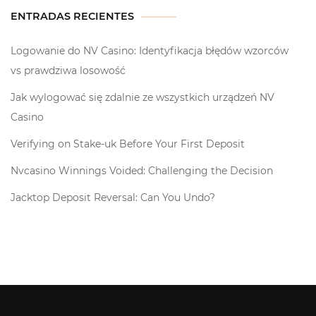
ENTRADAS RECIENTES
Logowanie do NV Casino: Identyfikacja błędów wzorców
vs prawdziwa losowość
Jak wylogować się zdalnie ze wszystkich urządzeń NV
Casino
Verifying on Stake-uk Before Your First Deposit
Nvcasino Winnings Voided: Challenging the Decision
Jacktop Deposit Reversal: Can You Undo?