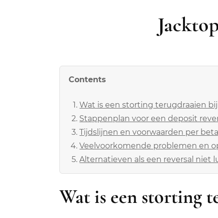
Pasarela de pago
Jackto
Carrito
Contents
Wat is een storting terugdraaien bi
Stappenplan voor een deposit rever
Tijdslijnen en voorwaarden per be
Veelvoorkomende problemen en o
Alternatieven als een reversal niet l
Wat is een storting 