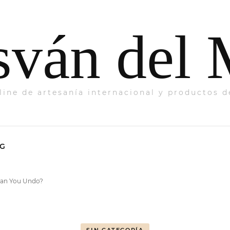
sván del
line de artesanía internacional y productos 
G
 Can You Undo?