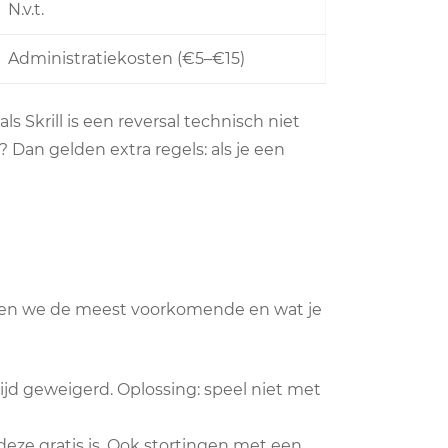
N.v.t.
Administratiekosten (€5–€15)
 Skrill is een reversal technisch niet
? Dan gelden extra regels: als je een
preken we de meest voorkomende en wat je
tijd geweigerd. Oplossing: speel niet met
ze gratis is. Ook stortingen met een