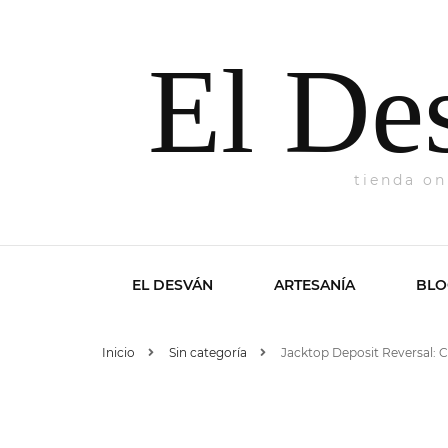
El De
tienda on
EL DESVÁN
ARTESANÍA
BLO
Inicio
Sin categoría
Jacktop Deposit Reversal:
Opiniones
Mi cuenta