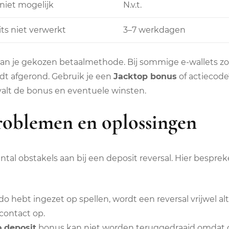
niet mogelijk
N.v.t.
its niet verwerkt
3–7 werkdagen
n je gekozen betaalmethode. Bij sommige e-wallets zoals
rdt afgerond. Gebruik je een
Jacktop bonus
of actiecode
valt de bonus en eventuele winsten.
oblemen en oplossingen
aantal obstakels aan bij een deposit reversal. Hier bes
ldo hebt ingezet op spellen, wordt een reversal vrijwel al
 contact op.
 deposit
bonus kan niet worden teruggedraaid omdat de