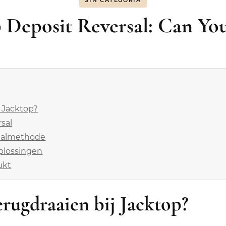
SIN CATEGORÍA
p Deposit Reversal: Can Yo
j Jacktop?
sal
taalmethode
plossingen
ukt
terugdraaien bij Jacktop?