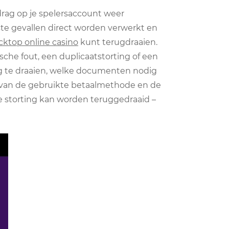
drag op je spelersaccount weer
este gevallen direct worden verwerkt en
cktop online casino
kunt terugdraaien.
ische fout, een duplicaatstorting of een
ug te draaien, welke documenten nodig
 is van de gebruikte betaalmethode en de
ke storting kan worden teruggedraaid –