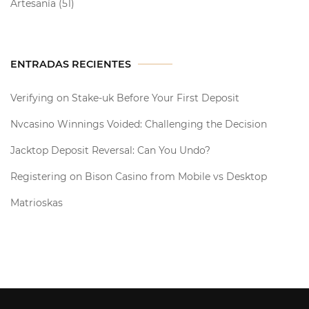
Artesanía
(51)
ENTRADAS RECIENTES
Verifying on Stake-uk Before Your First Deposit
Nvcasino Winnings Voided: Challenging the Decision
Jacktop Deposit Reversal: Can You Undo?
Registering on Bison Casino from Mobile vs Desktop
Matrioskas