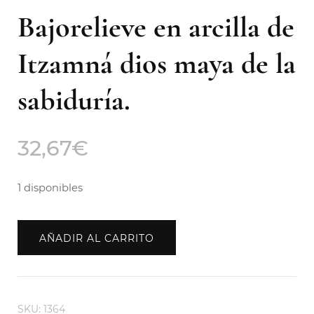
Bajorelieve en arcilla de
Itzamná dios maya de la
sabiduría.
32,67
€
1 disponibles
AÑADIR AL CARRITO
SKU:
1364