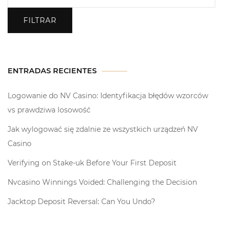
FILTRAR
ENTRADAS RECIENTES
Logowanie do NV Casino: Identyfikacja błędów wzorców
vs prawdziwa losowość
Jak wylogować się zdalnie ze wszystkich urządzeń NV
Casino
Verifying on Stake-uk Before Your First Deposit
Nvcasino Winnings Voided: Challenging the Decision
Jacktop Deposit Reversal: Can You Undo?