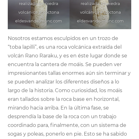
realizada en piedra
realizada en piedra
volcánica autóctona
volcánica autóctona
eldesvandelmunc.com
eldesvandelmunc.com
Nosotros estamos esculpidos en un trozo de
“toba lapilli”, es una roca volcánica extraída del
volcán Rano Raraku, y es en éste lugar donde se
encuentra la cantera de moáis. Se pueden ver
impresionantes tallas enormes aún sin terminar y
se pueden analizar los diferentes diseños a lo
largo de la historia. Como curiosidad, los moáis
eran tallados sobre la roca base en horizontal,
mirando hacia arriba. En la última fase, se
desprendía la base de la roca con un trabajo
coordinado para, finalmente, con un sistema de
sogas y poleas, ponerlo en pie. Esto se ha sabido